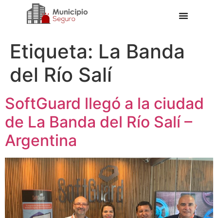
Etiqueta:
La Banda
del Río Salí
SoftGuard llegó a la ciudad
de La Banda del Río Salí –
Argentina