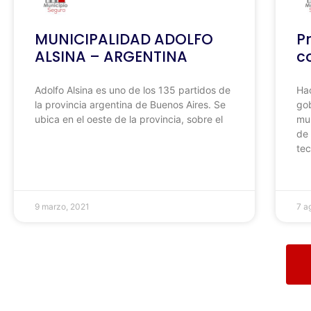
MUNICIPALIDAD ADOLFO
P
ALSINA – ARGENTINA
c
Adolfo Alsina es uno de los 135 partidos de
Hac
la provincia argentina de Buenos Aires. Se
gob
ubica en el oeste de la provincia, sobre el
mun
de 
tec
9 marzo, 2021
7 a