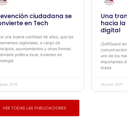
revención ciudadana se
Una tra
onvierte en Tech
hacia l
digital
e una buena cantidad de años, que los
ernantes regionales, a cargo de
¡SoftGuard en
icipios, ayuntamientos y otras formas
comunicación!
división política local, invierten en
uno de los me
nología
importantes d
tirada
gosto, 2018
25 junio, 2021
VER TODAS LAS PUBLICACIONES