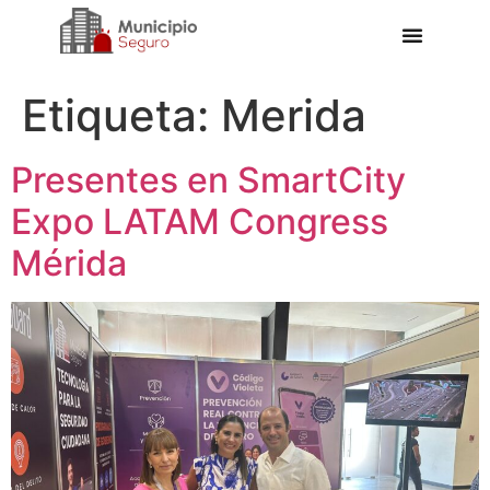
Etiqueta:
Merida
Presentes en SmartCity
Expo LATAM Congress
Mérida