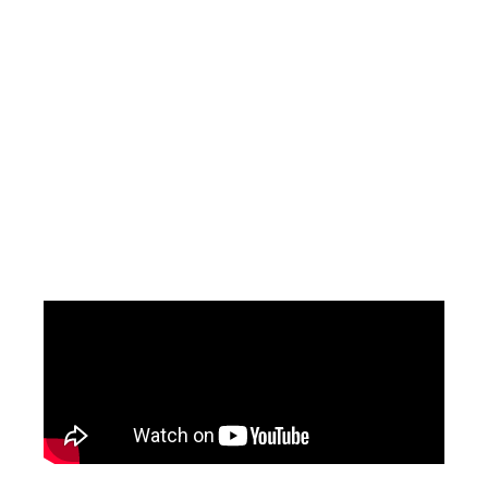
abordaje integral para asistir a mujeres ante
esta grave problemática.
En ese sentido queremos felicitarlos por el
reconocimiento recibido el día de ayer por
parte del Presidente de la Suprema Corte de
Tucumán, el Dr Daniel Leiva.
Luego de la reunión tuvimos el gusto de tener
una entrevista en la que pudimos registrar su
testimonio.