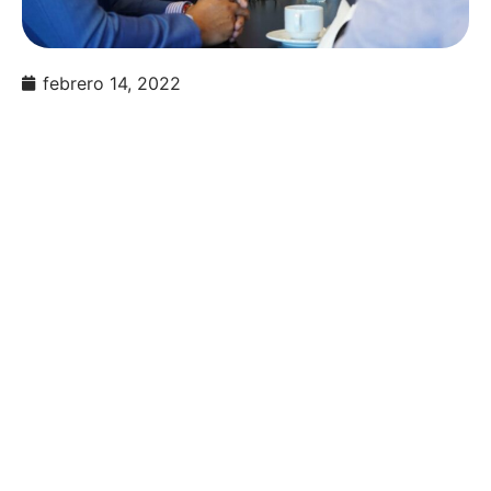
febrero 14, 2022
Recibimos en nuestras Oficinas de Puerto
Madero, Buenos Aires al Sr. Intendente de Banda
del Río Salí, Darío Monteros y al Secretario de
Seguridad Municipal Marcelo Moreno.
Nos compartieron los sorprendentes resultados
del uso de la Aplicación Alerta BRS. Por un lado
la reducción de la inseguridad devolviendoles la
tranquilidad a los vecinos y permitiéndoles
volver a ocupar espacios públicos como plazas.
Pero también un muy importante trabajo en
materia de Violencia De Género, en el marco del
programa Código Violeta, que permite un