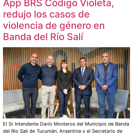
App BRS Código Violeta,
redujo los casos de
violencia de género en
Banda del Río Salí
El Sr Intendente Darío Monteros del Municipio de Banda
del Rio Sali de Tucumán, Argentina y el Secretario de