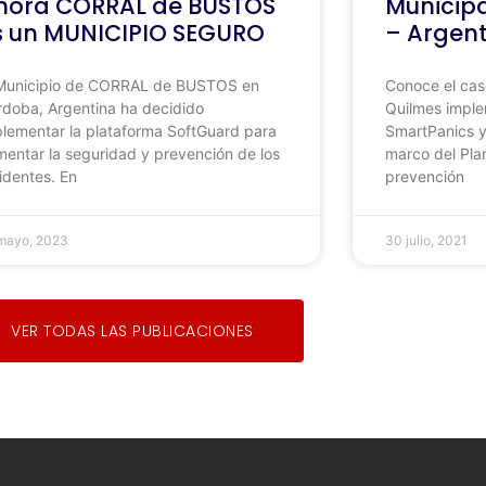
hora CORRAL de BUSTOS
Municip
s un MUNICIPIO SEGURO
– Argen
 Municipio de CORRAL de BUSTOS en
Conoce el cas
doba, Argentina ha decidido
Quilmes impl
lementar la plataforma SoftGuard para
SmartPanics y
entar la seguridad y prevención de los
marco del Pla
identes. En
prevención
mayo, 2023
30 julio, 2021
VER TODAS LAS PUBLICACIONES