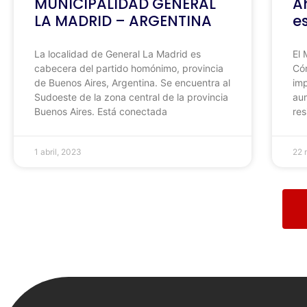
MUNICIPALIDAD GENERAL
A
LA MADRID – ARGENTINA
e
La localidad de General La Madrid es
El
cabecera del partido homónimo, provincia
Cór
de Buenos Aires, Argentina. Se encuentra al
imp
Sudoeste de la zona central de la provincia
aum
Buenos Aires. Está conectada
res
1 abril, 2023
22 