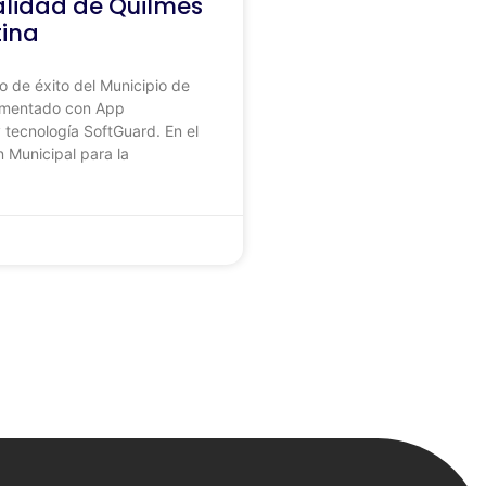
alidad de Quilmes
tina
o de éxito del Municipio de
ementado con App
 tecnología SoftGuard. En el
n Municipal para la