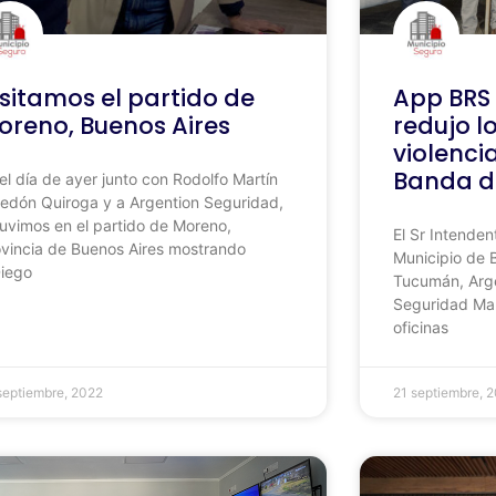
isitamos el partido de
App BRS 
oreno, Buenos Aires
redujo l
violenci
Banda de
el día de ayer junto con Rodolfo Martín
edón Quiroga y a Argention Seguridad,
uvimos en el partido de Moreno,
El Sr Intenden
vincia de Buenos Aires mostrando
Municipio de B
Diego
Tucumán, Arge
Seguridad Mar
oficinas
septiembre, 2022
21 septiembre, 