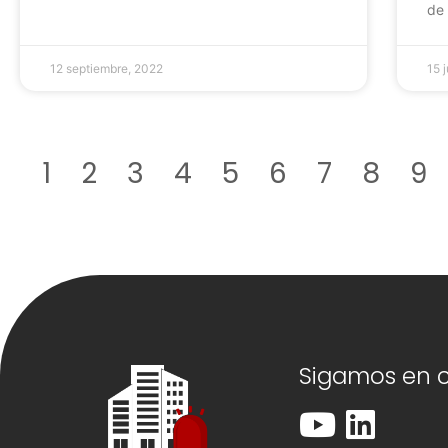
de 
12 septiembre, 2022
15 j
1
2
3
4
5
6
7
8
9
Sigamos en 