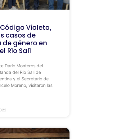
Código Violeta,
os casos de
a de género en
l Río Salí
te Darío Monteros del
anda del Rio Sali de
ntina y el Secretario de
celo Moreno, visitaron las
2022