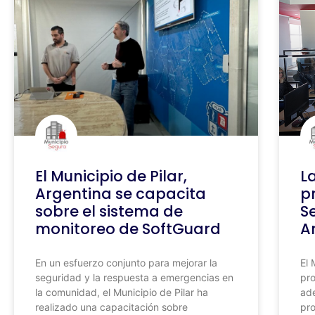
El Municipio de Pilar,
L
Argentina se capacita
p
sobre el sistema de
S
monitoreo de SoftGuard
A
En un esfuerzo conjunto para mejorar la
El 
seguridad y la respuesta a emergencias en
pro
la comunidad, el Municipio de Pilar ha
ade
realizado una capacitación sobre
pro